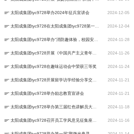
太阳成集团tyc9728举办2024年征兵宣讲会
2024-12-05
太阳成集团tyc9728在太阳成集团tyc9728第一届小品大赛中荣获佳绩
2024-12-04
太阳成集团tyc9728举办“消防趣体验，校园安全行”创意海报大赛暨故事分享大赛
2024-11-28
太阳成集团tyc9728开展《中国共产主义青年团纪律处分条例（试行）》学习主题团日
2024-11-26
太阳成集团tyc9728在趣味运动会中荣获三等奖
2024-11-24
太阳成集团tyc9728开展留学访学经验分享交流会
2024-11-21
太阳成集团tyc9728举办励志教育宣讲会
2024-11-21
太阳成集团tyc9728举办第三届红色讲解员大赛选拔赛
2024-11-18
太阳成集团tyc9728召开员工学风意见征集座谈会
2024-11-16
太阳成集团tyc9728举办第一届“聚微光典寻，话‘品’味人生”小品大赛
2024-11-14