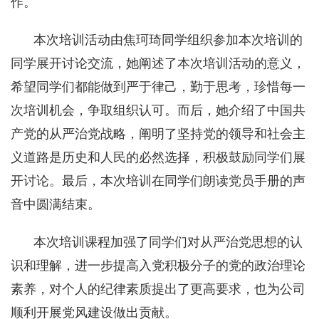
作。
本次培训活动由焦珂琦同学组织参加本次培训的
同学展开讨论交流，她阐述了本次培训活动的意义，
希望同学们都能做到严于律己，勤于思考，珍惜每一
次培训机会，争取组织认可。而后，她介绍了中国共
产党的从严治党战略，阐明了坚持党的领导和社会主
义道路是历史和人民的必然选择，积极鼓励同学们展
开讨论。最后，本次培训在同学们朗读党员手册的声
音中圆满结束。
本次培训课程加强了同学们对从严治党思想的认
识和理解，进一步提高入党积极分子的党的政治理论
素养，对个人的纪律素质提出了更高要求，也为公司
顺利开展党风建设做出贡献。