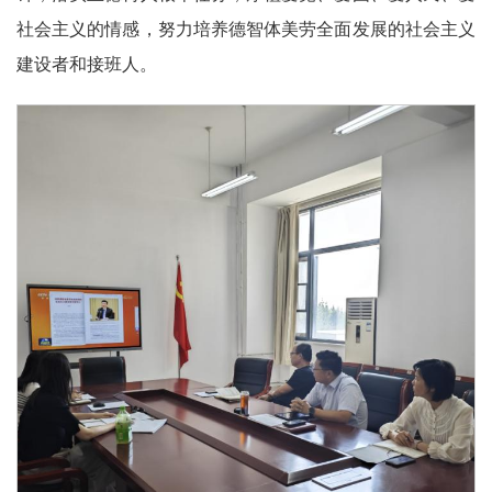
社会主义的情感，努力培养德智体美劳全面发展的社会主义
建设者和接班人。