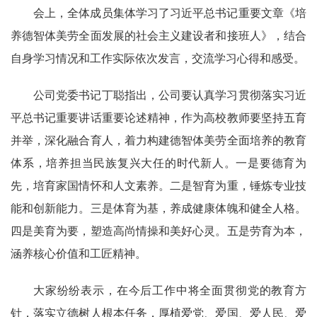
会上，全体成员集体学习了习近平总书记重要文章《培
养德智体美劳全面发展的社会主义建设者和接班人》，结合
自身学习情况和工作实际依次发言，交流学习心得和感受。
公司党委书记丁聪指出，公司要认真学习贯彻落实习近
平总书记重要讲话重要论述精神，作为高校教师要坚持五育
并举，深化融合育人，着力构建德智体美劳全面培养的教育
体系，培养担当民族复兴大任的时代新人。一是要德育为
先，培育家国情怀和人文素养。二是智育为重，锤炼专业技
能和创新能力。三是体育为基，养成健康体魄和健全人格。
四是美育为要，塑造高尚情操和美好心灵。五是劳育为本，
涵养核心价值和工匠精神。
大家纷纷表示，在今后工作中将全面贯彻党的教育方
针，落实立德树人根本任务，厚植爱党、爱国、爱人民、爱