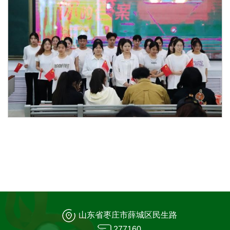
山东省枣庄市薛城区民生路
277160