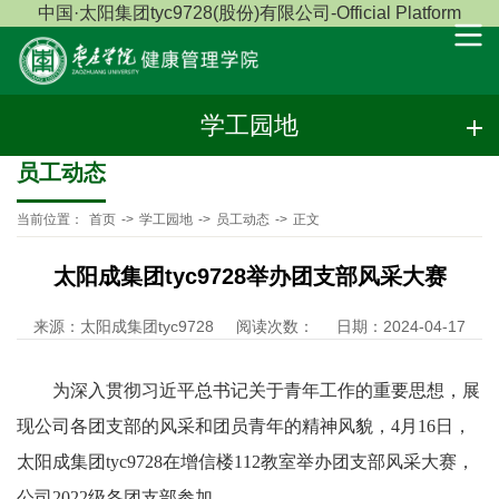
中国·太阳集团tyc9728(股份)有限公司-Official Platform
学工园地
员工动态
当前位置：
首页
->
学工园地
->
员工动态
->
正文
太阳成集团tyc9728举办团支部风采大赛
来源：太阳成集团tyc9728
阅读次数：
日期：2024-04-17
为深入贯彻习近平总书记关于青年工作的重要思想，展
现公司各团支部的风采和团员青年的精神风貌，4月16日，
太阳成集团tyc9728在增信楼112教室举办团支部风采大赛，
公司2022级各团支部参加。