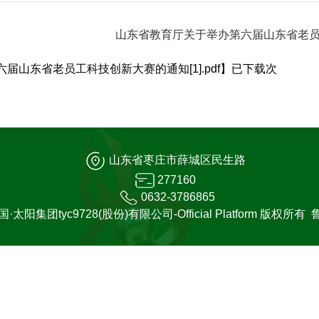
山东省教育厅关于举办第六届山东省老
届山东省老员工科技创新大赛的通知[1].pdf
】已下载
次
山东省枣庄市薛城区民生路
277160
0632-3786865
中国·太阳集团tyc9728(股份)有限公司-Official Platform 版权所有
鲁