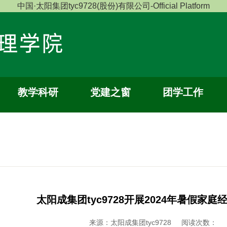
中国·太阳集团tyc9728(股份)有限公司-Official Platform
教学科研
党建之窗
团学工作
太阳成集团tyc9728开展2024年暑假家
来源：太阳成集团tyc9728
阅读次数：