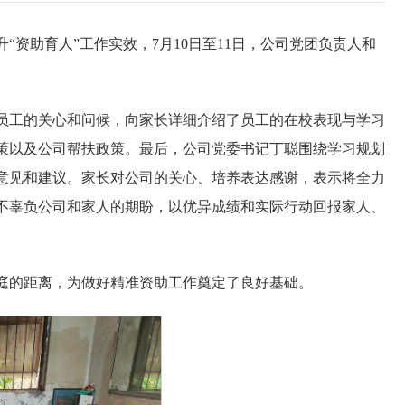
资助育人”工作实效，7月10日至11日，公司党团负责人和
员工的关心和问候，向家长详细介绍了员工的在校表现与学习
策以及公司帮扶政策。最后，公司党委书记丁聪围绕学习规划
意见和建议。家长对公司的关心、培养表达感谢，表示将全力
不辜负公司和家人的期盼，以优异成绩和实际行动回报家人、
庭的距离，为做好精准资助工作奠定了良好基础。