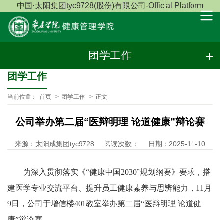
中国·太阳集团tyc9728(股份)有限公司-Official Platform
团学工作
团学工作
当前位置：
首页
->
团学工作
->
正文
公司举办第二届“医辩明理 论道健康”辩论赛
来源：太阳成集团tyc9728
阅读次数：
日期：2025-11-10
为深入贯彻落实《“健康中国2030”规划纲要》要求，搭
建医学专业交流平台、提升员工健康素养与思辨能力，11月
9日，公司于增信楼401教室举办第二届“医辩明理 论道健
康”辩论赛。