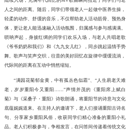
陆续入场，充满年代回忆的MV歌曲瞬间拉近了同学们与老
人之间的距离。随后，同学们带领老人一起做中医养生操，
轻柔的动作、舒缓的音乐，不仅帮助老人活动筋骨、预热身
体，更让老人能迅速融入活动氛围，归属感与参与感满满。
唢呐声起，身披红绸的同学们欢乐入场，与老人共唱老歌
《爷爷奶奶和我们》和《九九女儿红》，同步跳起温情手势
舞。歌声与笑声交织，往昔的美好回忆在旋律中缓缓流淌，
代际间的距离在互动中悄然缩短。
“满园花菊郁金黄，中有孤丛色似霜”、“人生易老天难
老，岁岁重阳今又重阳……”声情并茂的《重阳席上赋白
菊》与《采桑子・重阳》诗歌朗诵，将重阳节的诗意与文化
底蕴娓娓道来。在主持人的邀请下，老人们接诵重阳古诗名
句、分享家乡重阳风俗，收获同学们精心准备的重阳小礼
品。老人们积极参与，争相发言，在问答间传递着传统文化