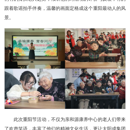
跟着歌谣拍手伴奏，温馨的画面定格成这个重阳最动人的风
景。
此次重阳节活动，不仅为亲和源康养中心的老人们带来
了欢声笑语，丰富了他们的精神文化生活，更让太阳成集团