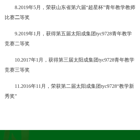
8.2019年5月，荣获山东省第六届“超星杯”青年教学教师
比赛
二
等奖
9.2019年1月，获得第五届太阳成集团tyc9728青年教学
竞赛二等奖
10.2017年1月，获得第三届太阳成集团tyc9728青年教学
竞赛三等奖
11.2016年11月，荣获第二届太阳成集团tyc9728“教学新
秀奖”