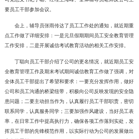
要员工干部参加会议。
会上，辅导员张雨传达了员工工作处的通知，就近期重
点工作做了详细安排：一是元旦假期期间员工安全教育管理
工作安排，二是开展诚信考试教育活动的相关工作安排。
丁聪向员工干部介绍了公司的更名情况，就近期员工安
全教育管理工作及期末考试期间诚信教育工作做了强调，对
全体员工干部提出了希望和要求：一要充分发挥作用，做好
公司和员工沟通的桥梁纽带，积极向公司反映发现的安全隐
患问题；二要主动担当作为，认真履行员工干部职责，密切
联系同学，认真服务同学；三要加强作风建设，当好员工表
率，在日常工作中提高执行力，确保各项工作落到实处，发
挥员工干部的先锋模范作用，以实际行动为公司的发展做出