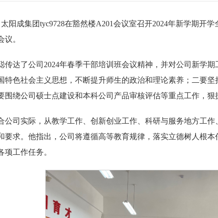
，太阳成集团tyc9728在豁然楼A201会议室召开2024年新
会议。
聪传达了公司2024年春季干部培训班会议精神，并对公司新学
国特色社会主义思想，不断提升师生的政治和理论素养；二要坚
要围绕公司硕士点建设和本科公司产品审核评估等重点工作，狠
合公司实际，从教学工作、创新创业工作、科研与服务地方工作
和要求。他指出，公司将遵循高等教育规律，落实立德树人根本
各项工作任务。