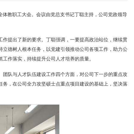
学期开学全体教职工大会。会议由党总支书记丁聪主持，公司党政领导
期工作提出了新的要求。丁聪强调，一要提高政治站位，继续贯
持立德树人根本任务，以党建引领推动公司各项工作，助力公
抓工作落实，持续提升公司人才培养的质量。
、团队与人才队伍建设工作四个方面，对公司下一步的重点攻
任务，在公司全力攻坚硕士点重点项目建设的基础上，坚决落