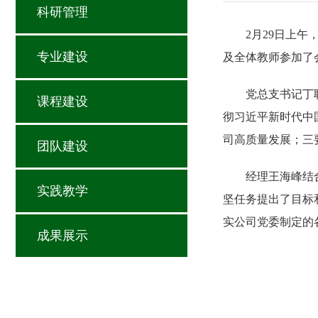
科研管理
2月29日上午
专业建设
及全体教师参加了
党总支书记丁
课程建设
彻习近平新时代中
司高质量发展；三
团队建设
经理王海峰结
实践教学
坚任务提出了目标
实公司党委制定的
成果展示