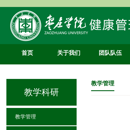
首页
关于我们
团队队伍
教学管理
教学科研
教学管理