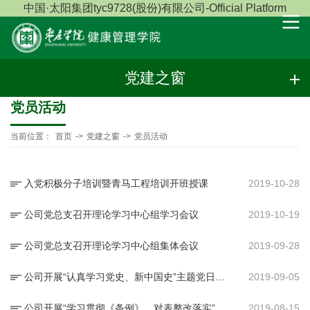
中国·太阳集团tyc9728(股份)有限公司-Official Platform
党建之窗
党员活动
当前位置：
首页
->
党建之窗
->
党员活动
入党积极分子培训暨青马工程培训开班授课
2019-10-28
公司党总支召开理论学习中心组学习会议
2019-10-19
公司党总支召开理论学习中心组集体会议
2019-09-28
公司开展“认真学习党史、新中国史”主题党日活动
2019-09-05
公司开展“学习贯彻《条例》，对表整改落实” 主题党日活动
2019-08-15